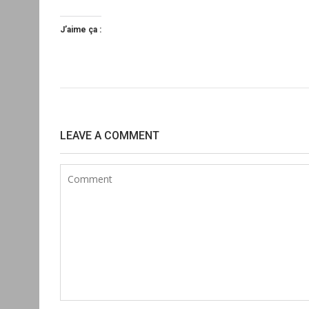
J’aime ça :
Navigation
de
LEAVE A COMMENT
l’article