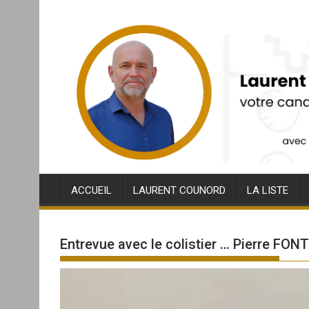
Skip
to
content
ACCUEIL
LAURENT COUNORD
LA LISTE
Entrevue avec le colistier … Pierre FO